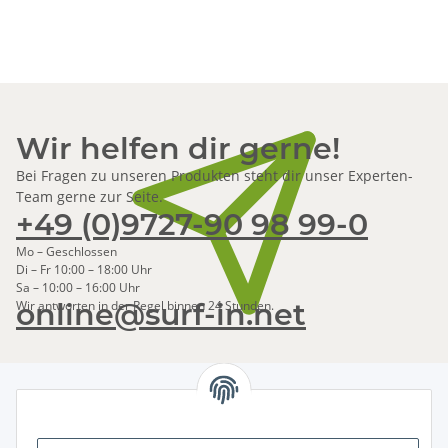
Wir helfen dir gerne!
Bei Fragen zu unseren Produkten steht dir unser Experten-
Team gerne zur Seite.
+49 (0)9727-90 98 99-0
Mo – Geschlossen
Di – Fr 10:00 – 18:00 Uhr
Sa – 10:00 – 16:00 Uhr
online@surf-in.net
Wir antworten in der Regel binnen 24 Stunden.
Newsletter Abonnieren