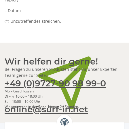
– Datum
(*) Unzutreffendes streichen.
Wir helfen dir gerne!
Bei Fragen zu unseren Produkten steht dir unser Experten-
Team gerne zur Seite.
+49 (0)9727-90 98 99-0
Mo – Geschlossen
Di – Fr 10:00 – 18:00 Uhr
Sa – 10:00 – 16:00 Uhr
online@surf-in.net
Wir antworten in der Regel binnen 24 Stunden.