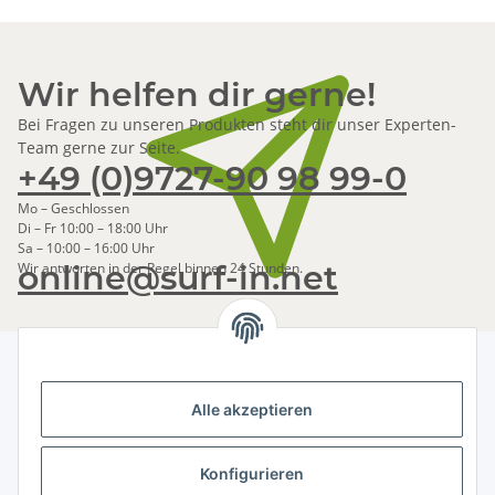
Wir helfen dir gerne!
Bei Fragen zu unseren Produkten steht dir unser Experten-
Team gerne zur Seite.
+49 (0)9727-90 98 99-0
Mo – Geschlossen
Di – Fr 10:00 – 18:00 Uhr
Sa – 10:00 – 16:00 Uhr
online@surf-in.net
Wir antworten in der Regel binnen 24 Stunden.
Alle akzeptieren
Newsletter Abonnieren
Bitte senden Sie mir entsprechend Ihrer
Konfigurieren
Datenschutzerklärung
regelmäßig und jederzeit widerruflich