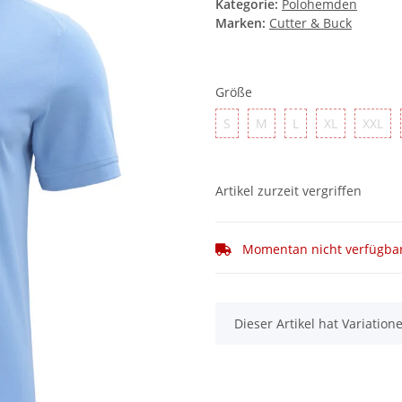
Kategorie:
Polohemden
Marken:
Cutter & Buck
Größe
S
M
L
XL
XX
S
M
L
XL
XXL
Artikel zurzeit vergriffen
Momentan nicht verfügba
x
Dieser Artikel hat Variatio