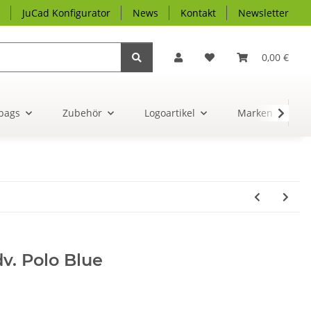
JuCad Konfigurator
News
Kontakt
Newsletter
0,00 €
bags
Zubehör
Logoartikel
Marken
v. Polo Blue