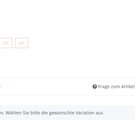
L
3XL
4XL
3XL
4XL
Frage zum Artikel
r
nen. Wählen Sie bitte die gewünschte Variation aus.