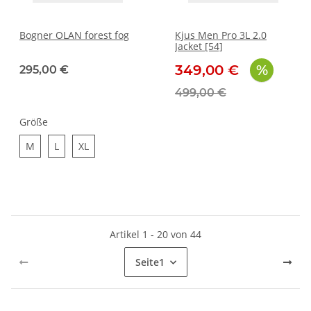
Bogner OLAN forest fog
Kjus Men Pro 3L 2.0
Jacket [54]
349,00 €
295,00 €
499,00 €
Größe
M
L
XL
M
L
XL
Artikel 1 - 20 von 44
Seite
1