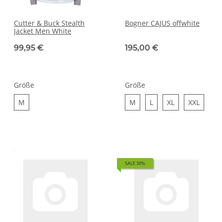
Cutter & Buck Stealth
Bogner CAJUS offwhite
Jacket Men White
99,95 €
195,00 €
Größe
Größe
M
M
L
XL
XXL
M
M
L
XL
XXL
SALE 30%