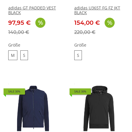
adidas GT PADDED VEST
adidas U365T FG FZ JKT
BLACK
BLACK
97,95 €
154,00 €
140,00 €
220,00 €
Größe
Größe
M
S
S
M
S
S
SALE 30%
SALE 30%