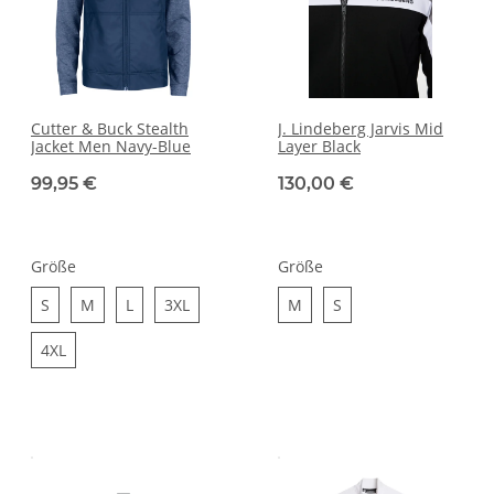
Cutter & Buck Stealth
J. Lindeberg Jarvis Mid
Jacket Men Navy-Blue
Layer Black
99,95 €
130,00 €
Größe
Größe
S
M
L
3XL
M
S
S
M
L
3XL
M
S
4XL
4XL