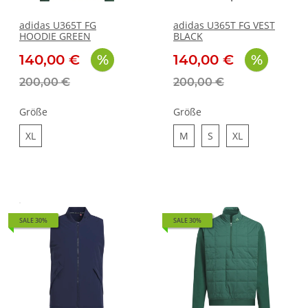
adidas U365T FG
adidas U365T FG VEST
HOODIE GREEN
BLACK
140,00 €
140,00 €
200,00 €
200,00 €
Größe
Größe
XL
M
S
XL
XL
M
S
XL
SALE 30%
SALE 30%