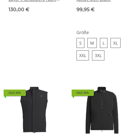
[XXL]
130,00 €
99,95 €
Größe
S
M
L
XL
S
M
L
XL
XXL
3XL
XXL
3XL
SALE 30%
SALE 30%