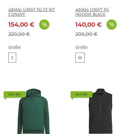
adidas U365T FG FZ JKT
adidas U365T FG
CONAVY
HOODIE BLACK
154,00 €
140,00 €
220,00 €
200,00 €
Größe
Größe
S
M
S
M
SALE 30%
SALE 30%