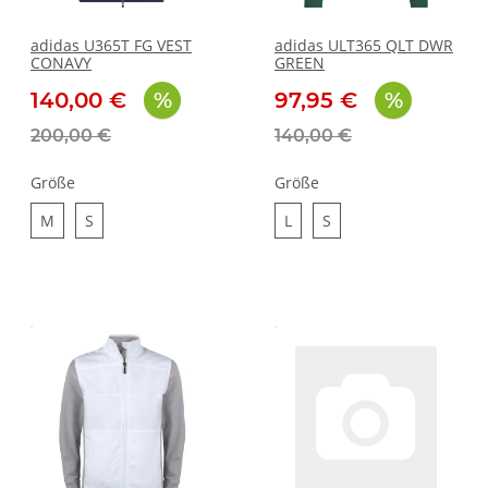
adidas U365T FG VEST
adidas ULT365 QLT DWR
CONAVY
GREEN
140,00 €
97,95 €
200,00 €
140,00 €
Größe
Größe
M
S
L
S
M
S
L
S