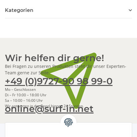
Kategorien
Wir helfen dir gerne!
Bei Fragen zu unseren Produkten steht dir unser Experten-
Team gerne zur Seite.
+49 (0)9727-90 98 99-0
Mo – Geschlossen
Di – Fr 10:00 – 18:00 Uhr
Sa – 10:00 – 16:00 Uhr
online@surf-in.net
Wir antworten in der Regel binnen 24 Stunden.