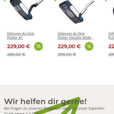
Odyssey Ai-One
Odyssey Ai-One
Od
Putter #1
Putter Double Wide
Put
DB
229,00 €
229,00 €
2
299,00 €
299,00 €
29
Wir helfen dir gerne!
Bei Fragen zu unseren Produkten steht dir unser Experten-
Team gerne zur Seite.