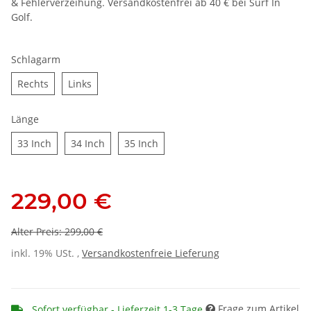
& Fehlerverzeihung. Versandkostenfrei ab 40 € bei Surf In
Golf.
Schlagarm
Rechts
Links
Rechts
Links
Länge
33 Inch
34 Inch
35 Inch
33 Inch
34 Inch
35 Inch
229,00 €
Alter Preis: 299,00 €
inkl. 19% USt. ,
Versandkostenfreie Lieferung
Frage zum Artikel
Sofort verfügbar - Lieferzeit 1-3 Tage