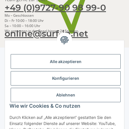
+49 (0)9727-90 98 99-0
Mo – Geschlossen
Di – Fr 10:00 – 18:00 Uhr
Sa – 10:00 – 16:00 Uhr
online@surf-in.net
Wir antworten in der Regel binnen 24 Stunden.
Alle akzeptieren
Newsletter Abonnieren
Konfigurieren
Bitte senden Sie mir entsprechend Ihrer
Datenschutzerklärung
regelmäßig und jederzeit widerruflich
Informationen zu Ihrem Produktsortiment per E-Mail zu.
Ablehnen
Wie wir Cookies & Co nutzen
Abonnieren
Newsletter Abonnieren
Durch Klicken auf „Alle akzeptieren“ gestatten Sie den
Einsatz folgender Dienste auf unserer Website: YouTube,
Informationen