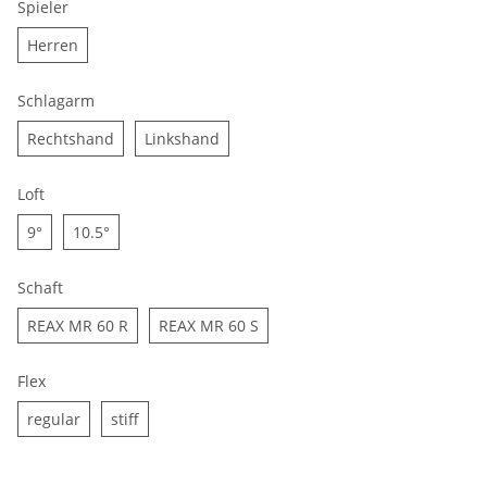
Spieler
Herren
Herren
Schlagarm
Rechtshand
Linkshand
Rechtshand
Linkshand
Loft
9°
10.5°
9°
10.5°
Schaft
REAX MR 60 R
REAX MR 60 S
REAX MR 60 R
REAX MR 60 S
Flex
regular
stiff
regular
stiff