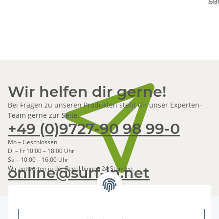
59
Wir helfen dir gerne!
Bei Fragen zu unseren Produkten steht dir unser Experten-
Team gerne zur Seite.
+49 (0)9727-90 98 99-0
Mo – Geschlossen
Di – Fr 10:00 – 18:00 Uhr
Sa – 10:00 – 16:00 Uhr
online@surf-in.net
Wir antworten in der Regel binnen 24 Stunden.