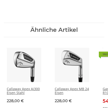
Ähnliche Artikel
SALE
Callaway Apex Ai300
Callaway Apex MB 24
Ga
Eisen Stahl
Eisen
R10
La
5
228,00 €
228,00 €