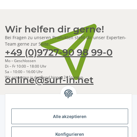
Wir helfen dir gerne!
Bei Fragen zu unseren Produkten steht dir unser Experten-
Team gerne zur Seite.
+49 (0)9727-90 98 99-0
Mo – Geschlossen
Di – Fr 10:00 – 18:00 Uhr
Sa – 10:00 – 16:00 Uhr
online@surf-in.net
Wir antworten in der Regel binnen 24 Stunden.
Alle akzeptieren
Newsletter Abonnieren
Bitte senden Sie mir entsprechend Ihrer
Konfigurieren