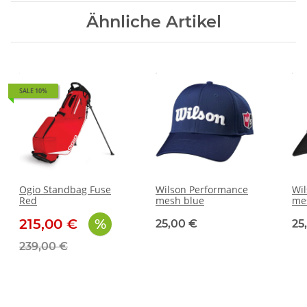
Ähnliche Artikel
SALE 10%
Ogio Standbag Fuse
Wilson Performance
Wi
Red
mesh blue
me
215,00 €
25,00 €
25
239,00 €