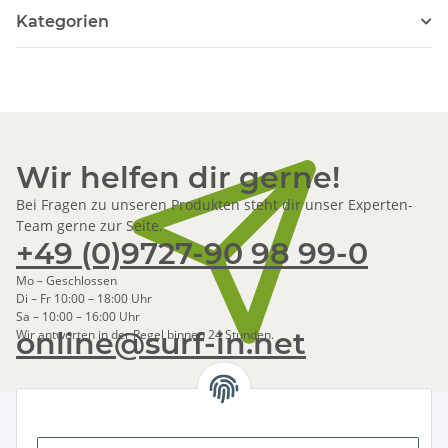
Kategorien
Wir helfen dir gerne!
Bei Fragen zu unseren Produkten steht dir unser Experten-
Team gerne zur Seite.
+49 (0)9727-90 98 99-0
Mo – Geschlossen
Di – Fr 10:00 – 18:00 Uhr
Sa – 10:00 – 16:00 Uhr
online@surf-in.net
Wir antworten in der Regel binnen 24 Stunden.