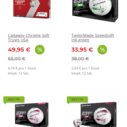
Callaway Chrome Soft
TaylorMade Speedsoft
Truvis USA
ink green
49,95 €
33,95 €
65,00 €
38,00 €
4,16 € pro 1 Stück
2,83 € pro 1 Stück
Inhalt: 12 Stk.
Inhalt: 12 Stk.
SALE 11%
SALE 11%