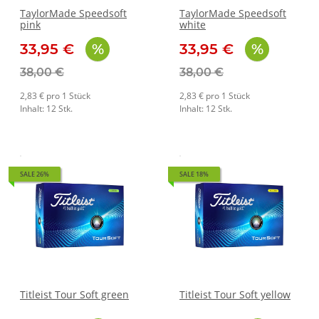
TaylorMade Speedsoft
TaylorMade Speedsoft
pink
white
33,95 €
33,95 €
38,00 €
38,00 €
2,83 € pro 1 Stück
2,83 € pro 1 Stück
Inhalt: 12 Stk.
Inhalt: 12 Stk.
SALE 26%
SALE 18%
Titleist Tour Soft green
Titleist Tour Soft yellow