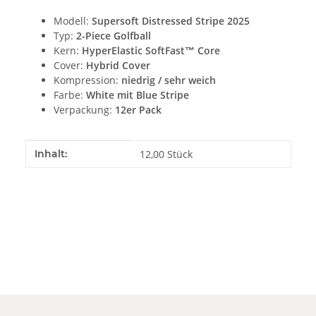
Modell:
Supersoft Distressed Stripe 2025
Typ:
2-Piece Golfball
Kern:
HyperElastic SoftFast™ Core
Cover:
Hybrid Cover
Kompression:
niedrig / sehr weich
Farbe:
White mit Blue Stripe
Verpackung:
12er Pack
Produkteigenschaft
Wert
Inhalt:
12,00 Stück