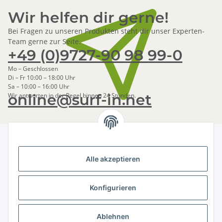
Wir helfen dir gerne!
Bei Fragen zu unseren Produkten steht dir unser Experten-
Team gerne zur Seite.
+49 (0)9727-90 98 99-0
Mo – Geschlossen
Di – Fr 10:00 – 18:00 Uhr
Sa – 10:00 – 16:00 Uhr
online@surf-in.net
Wir antworten in der Regel binnen 24 Stunden.
Alle akzeptieren
Newsletter Abonnieren
Bitte senden Sie mir entsprechend Ihrer
Konfigurieren
Datenschutzerklärung
regelmäßig und jederzeit widerruflich
Informationen zu Ihrem Produktsortiment per E-Mail zu.
Ablehnen