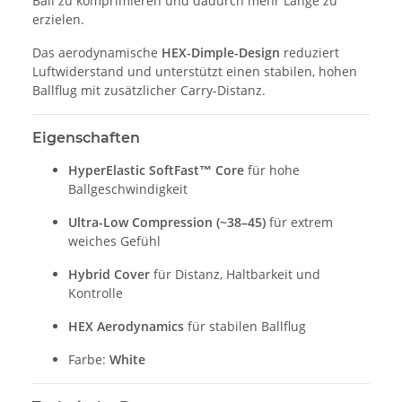
Ball zu komprimieren und dadurch mehr Länge zu
erzielen.
Das aerodynamische
HEX-Dimple-Design
reduziert
Luftwiderstand und unterstützt einen stabilen, hohen
Ballflug mit zusätzlicher Carry-Distanz.
Eigenschaften
HyperElastic SoftFast™ Core
für hohe
Ballgeschwindigkeit
Ultra-Low Compression (~38–45)
für extrem
weiches Gefühl
Hybrid Cover
für Distanz, Haltbarkeit und
Kontrolle
HEX Aerodynamics
für stabilen Ballflug
Farbe:
White