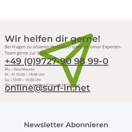
Wir helfen dir gerne!
Bei Fragen zu unseren Produkten steht dir unser Experten-
Team gerne zur Seite.
+49 (0)9727-90 98 99-0
Mo – Geschlossen
Di – Fr 10:00 – 18:00 Uhr
Sa – 10:00 – 16:00 Uhr
online@surf-in.net
Wir antworten in der Regel binnen 24 Stunden.
Newsletter Abonnieren