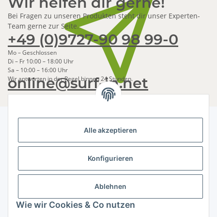
Wir helfen dir gerne!
Bei Fragen zu unseren Produkten steht dir unser Experten-
Team gerne zur Seite.
+49 (0)9727-90 98 99-0
Mo – Geschlossen
Di – Fr 10:00 – 18:00 Uhr
Sa – 10:00 – 16:00 Uhr
online@surf-in.net
Wir antworten in der Regel binnen 24 Stunden.
Alle akzeptieren
Newsletter Abonnieren
Konfigurieren
Bitte senden Sie mir entsprechend Ihrer
Datenschutzerklärung
regelmäßig und jederzeit widerruflich
Informationen zu Ihrem Produktsortiment per E-Mail zu.
Ablehnen
Wie wir Cookies & Co nutzen
Abonnieren