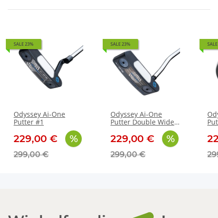
SALE 23%
SALE 23%
SALE
Odyssey Ai-One
Odyssey Ai-One
Od
Putter #1
Putter Double Wide
Put
DB
229,00 €
229,00 €
2
299,00 €
299,00 €
29