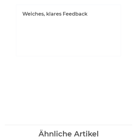
Weiches, klares Feedback
Ein gefräster Titan-Einsatz wurde mithilfe
künstlicher Intelligenz entworfen, um
einzigartige Konturen auf der Rückseite zu
erzeugen.
Ähnliche Artikel