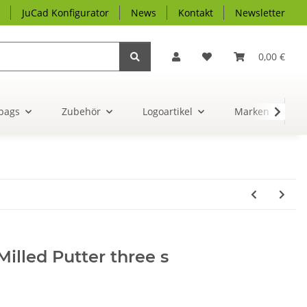
JuCad Konfigurator
News
Kontakt
Newsletter
0,00 €
bags
Zubehör
Logoartikel
Marken
illed Putter three s