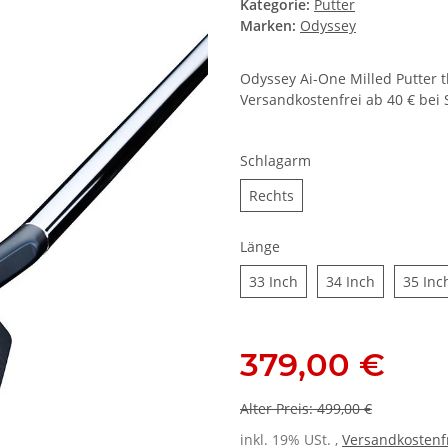
Kategorie:
Putter
Marken:
Odyssey
Odyssey Ai-One Milled Putter 
Versandkostenfrei ab 40 € bei S
Schlagarm
Rechts
Rechts
Länge
33 Inch
34 Inch
33 Inch
34 Inch
35 Inc
379,00 €
Alter Preis: 499,00 €
inkl. 19% USt. ,
Versandkostenf