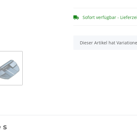
Sofort verfügbar - Lieferze
x
Dieser Artikel hat Variatio
 s