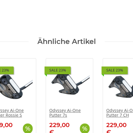
Ähnliche Artikel
E 23%
SALE 23%
SALE 23%
ssey Ai-One
Odyssey Ai-One
Odyssey Ai-
ter Rossie S
Putter 7s
Putter 7 CH
9,00
229,00
229,00
€
€