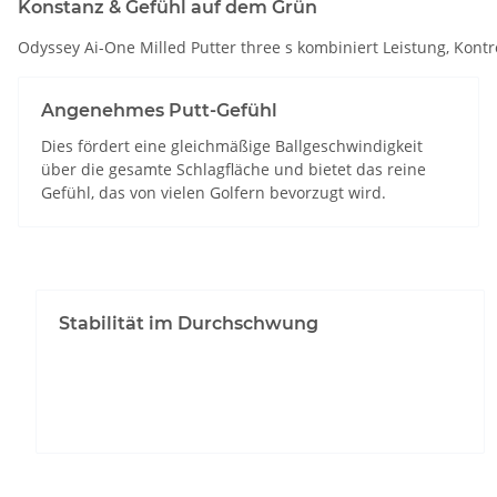
Konstanz & Gefühl auf dem Grün
Odyssey Ai-One Milled Putter three s kombiniert Leistung, Kontr
Angenehmes Putt-Gefühl
Dies fördert eine gleichmäßige Ballgeschwindigkeit
über die gesamte Schlagfläche und bietet das reine
Gefühl, das von vielen Golfern bevorzugt wird.
Stabilität im Durchschwung
Ein gefräster Titan-Einsatz wurde mithilfe
künstlicher Intelligenz entworfen, um einzigartige
Konturen auf der Rückseite zu erzeugen.