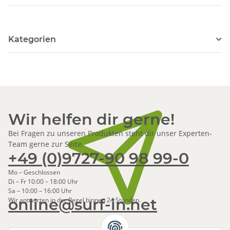
Kategorien
Wir helfen dir gerne!
Bei Fragen zu unseren Produkten steht dir unser Experten-
Team gerne zur Seite.
+49 (0)9727-90 98 99-0
Mo – Geschlossen
Di – Fr 10:00 – 18:00 Uhr
Sa – 10:00 – 16:00 Uhr
online@surf-in.net
Wir antworten in der Regel binnen 24 Stunden.