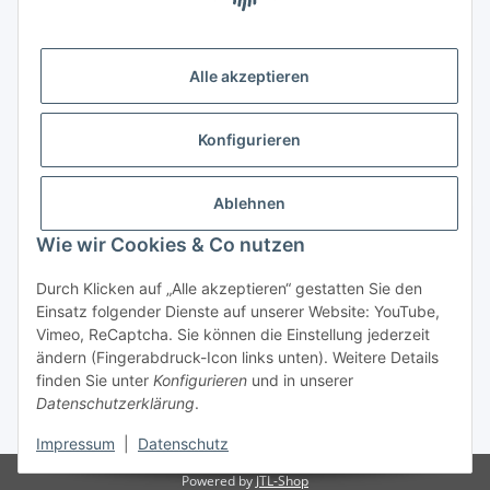
Alle akzeptieren
Newsletter Abonnieren
Bitte senden Sie mir entsprechend Ihrer
Konfigurieren
Datenschutzerklärung
regelmäßig und jederzeit widerruflich
Informationen zu Ihrem Produktsortiment per E-Mail zu.
Ablehnen
Abonnieren
Wie wir Cookies & Co nutzen
Newsletter Abonnieren
Durch Klicken auf „Alle akzeptieren“ gestatten Sie den
Informationen
Einsatz folgender Dienste auf unserer Website: YouTube,
Vimeo, ReCaptcha. Sie können die Einstellung jederzeit
ändern (Fingerabdruck-Icon links unten). Weitere Details
Gesetzliche Informationen
finden Sie unter
Konfigurieren
und in unserer
Datenschutzerklärung
.
* Alle Preise inkl. gesetzlicher USt., zzgl.
Versand
Impressum
|
Datenschutz
Powered by
JTL-Shop