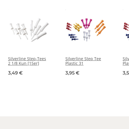
Silverline Step-Tees
Silverline Step Tee
Sil
2 1/8 Kun [15er]
Plastic 31
Pla
3,49 €
3,95 €
3,