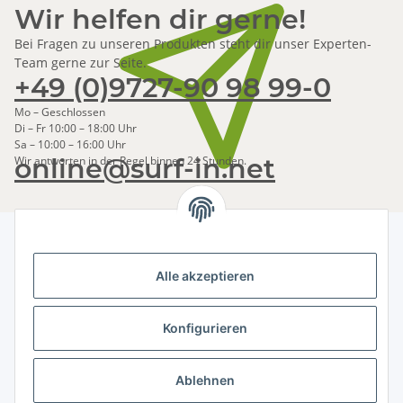
Wir helfen dir gerne!
Bei Fragen zu unseren Produkten steht dir unser Experten-
Team gerne zur Seite.
+49 (0)9727-90 98 99-0
Mo – Geschlossen
Di – Fr 10:00 – 18:00 Uhr
Sa – 10:00 – 16:00 Uhr
online@surf-in.net
Wir antworten in der Regel binnen 24 Stunden.
Alle akzeptieren
Newsletter Abonnieren
Bitte senden Sie mir entsprechend Ihrer
Konfigurieren
Datenschutzerklärung
regelmäßig und jederzeit widerruflich
Informationen zu Ihrem Produktsortiment per E-Mail zu.
Ablehnen
Abonnieren