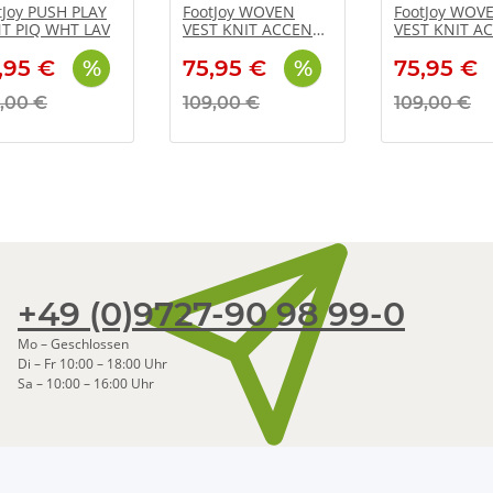
tJoy PUSH PLAY
FootJoy WOVEN
FootJoy WOV
T PIQ WHT LAV
VEST KNIT ACCENTS
VEST KNIT A
C
D.B
,95 €
75,95 €
75,95 €
,00 €
109,00 €
109,00 €
+49 (0)9727-90 98 99-0
Mo – Geschlossen
Di – Fr 10:00 – 18:00 Uhr
Sa – 10:00 – 16:00 Uhr