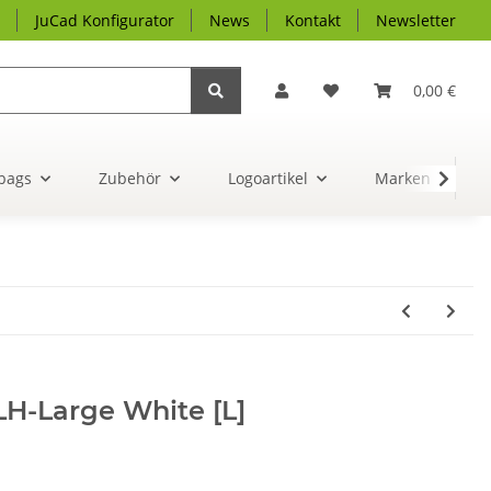
JuCad Konfigurator
News
Kontakt
Newsletter
0,00 €
bags
Zubehör
Logoartikel
Marken
LLH-Large White [L]