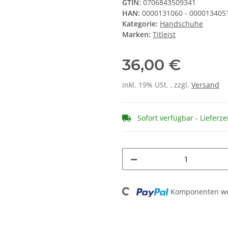
GTIN:
0706843509341
HAN:
0000131060 - 0000134051
Kategorie:
Handschuhe
Marken:
Titleist
36,00 €
inkl. 19% USt. , zzgl.
Versand
Sofort verfügbar - Lieferze
Loading...
Komponenten wer