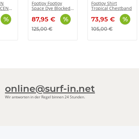
EN
FootJoy FootJoy
FootJoy Shirt
CCENTS
Space Dye Blocked
Tropical Chestband
Chill-Out
87,95 €
73,95 €
125,00 €
105,00 €
online@surf-in.net
Wir antworten in der Regel binnen 24 Stunden.