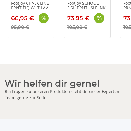
FootJoy CHALK LINE
FootJoy SCHOOL
Foo
PRNT PIQ WHT LAV
FISH PRNT LSLE INK
PRN
66,95 €
73,95 €
73
95,00 €
105,00 €
105
Wir helfen dir gerne!
Bei Fragen zu unseren Produkten steht dir unser Experten-
Team gerne zur Seite.