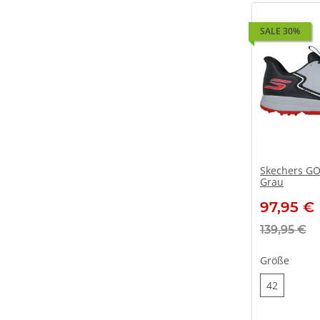
SALE 30%
Skechers GO
Grau
97,95 €
139,95 €
Größe
42
42