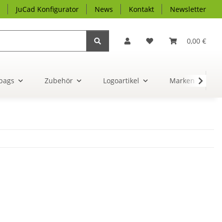
JuCad Konfigurator
News
Kontakt
Newsletter
0,00 €
bags
Zubehör
Logoartikel
Marken