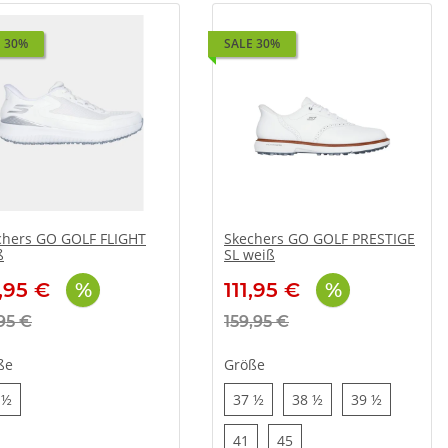
 30%
SALE 30%
chers GO GOLF FLIGHT
Skechers GO GOLF PRESTIGE
ß
SL weiß
,95 €
111,95 €
95 €
159,95 €
ße
Größe
37 ½
37 ½
38 ½
39 ½
 ½
37 ½
38 ½
39 ½
41
45
41
45