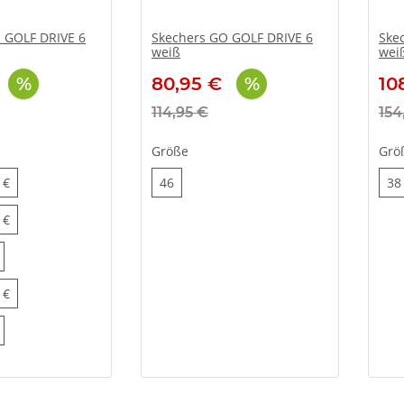
 GOLF DRIVE 6
Skechers GO GOLF DRIVE 6
Ske
weiß
wei
80,95 €
10
114,95 €
154
Größe
Grö
46
 €
46
38
 €
 €