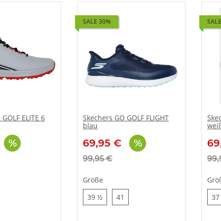
SALE 30%
SALE
 GOLF ELITE 6
Skechers GO GOLF FLIGHT
Ske
blau
wei
69,95 €
69
99,95 €
99,
Größe
Grö
39 ½
41
39 ½
41
37