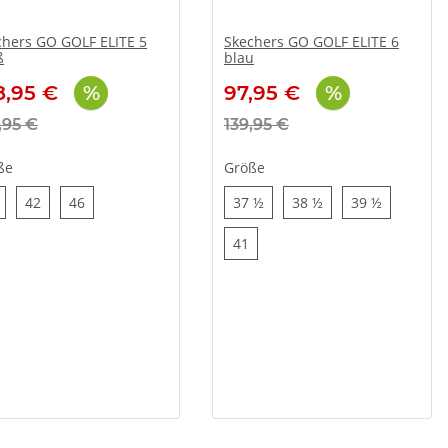
chers GO GOLF ELITE 5
Skechers GO GOLF ELITE 6
ß
blau
8,95 €
97,95 €
,95 €
139,95 €
ße
Größe
38
42
46
37 ½
38 ½
39 ½
42
46
37 ½
38 ½
39 ½
41
41