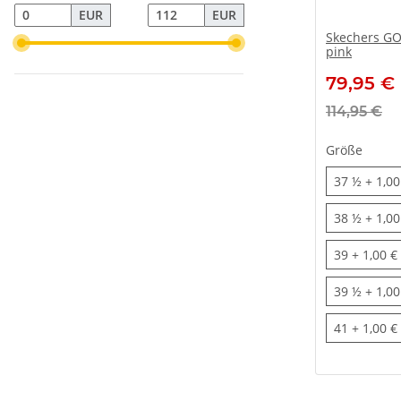
EUR
EUR
Skechers GO
pink
79,95 €
114,95 €
Größe
37 ½
37 ½
+ 1,00
38 ½
38 ½
+ 1,00
39
39
+ 1,00 €
39 ½
39 ½
+ 1,00
41
41
+ 1,00 €