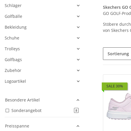
Schläger
Skechers GO 
GO GOLF-Produ
Golfbälle
Stöbere durch 
Bekleidung
von Skechers 
Schuhe
Trolleys
Sortierung
Golfbags
Zubehör
Logoartikel
SALE 30%
Besondere Artikel
Sonderangebot
Artikel gefunden
8
Preisspanne